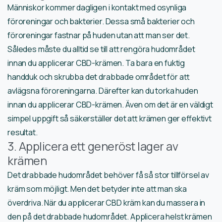
Människor kommer dagligen i kontakt med osynliga
föroreningar och bakterier. Dessa små bakterier och
föroreningar fastnar på huden utan att man ser det.
Således måste du alltid se till att rengöra hudområdet
innan du applicerar CBD-krämen. Ta bara en fuktig
handduk och skrubba det drabbade området för att
avlägsna föroreningarna. Därefter kan du torka huden
innan du applicerar CBD-krämen. Även om det är en väldigt
simpel uppgift så säkerställer det att krämen ger effektivt
resultat.
3. Applicera ett generöst lager av
krämen
Det drabbade hudområdet behöver få så stor tillförsel av
kräm som möjligt. Men det betyder inte att man ska
överdriva. När du applicerar CBD kräm kan du massera in
den på det drabbade hudområdet. Applicera helst krämen