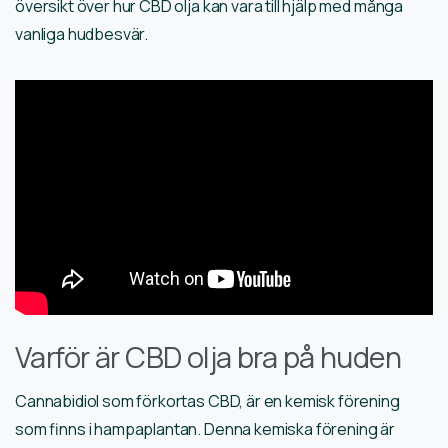
översikt över hur CBD olja kan vara till hjälp med många
vanliga hudbesvär.
Varför är CBD olja bra på huden
Cannabidiol som förkortas CBD, är en kemisk förening
som finns i hampaplantan. Denna kemiska förening är