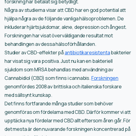
forskning har betalat sig betydligt.
Några av studierna visar att CBD har en god potential att
hjälpa några av de följande vanliga hälsoproblemen. De
inkluderar hjärtsjukdomar, akne, depression och ångest.
Forskningen har visat överväldigande resultat mot
behandlingen av dessa hälsoförhållanden.
Studier av CBD-effekter på
antibiotikaresistenta
bakterier
har visat sig vara positiva. Just nu kan en bakteriell
sjukdom som MRSA behandlas med användning av
Cannabidiol (CBD) som finns i cannabis.
Forskningen
genomfördes 2008 av brittiska och italienska forskare
med sällsynt kunskap.
Det finns fortfarande många studier som behöver
genomföras om fördelarna med CBD. Därför kommer vi att
upptäcka nya fördelar med CBD allt eftersom åren går. För
det mesta är den nuvarande forskningen koncentrerad på