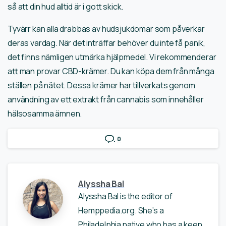
så att din hud alltid är i gott skick.
Tyvärr kan alla drabbas av hudsjukdomar som påverkar
deras vardag. När det inträffar behöver du inte få panik,
det finns nämligen utmärka hjälpmedel. Vi rekommenderar
att man provar CBD-krämer. Du kan köpa dem från många
ställen på nätet. Dessa krämer har tillverkats genom
användning av ett extrakt från cannabis som innehåller
hälsosamma ämnen.
0
Alyssha Bal
Alyssha Bal is the editor of
Hemppedia.org. She’s a
Philadelphia native who has a keen