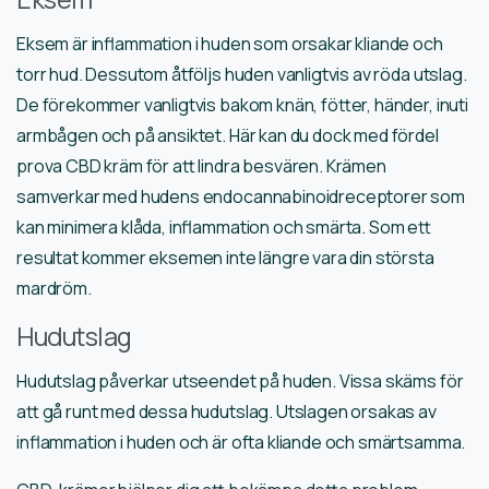
Eksem är inflammation i huden som orsakar kliande och
torr hud. Dessutom åtföljs huden vanligtvis av röda utslag.
De förekommer vanligtvis bakom knän, fötter, händer, inuti
armbågen och på ansiktet. Här kan du dock med fördel
prova CBD kräm för att lindra besvären. Krämen
samverkar med hudens endocannabinoidreceptorer som
kan minimera klåda, inflammation och smärta. Som ett
resultat kommer eksemen inte längre vara din största
mardröm.
Hudutslag
Hudutslag påverkar utseendet på huden. Vissa skäms för
att gå runt med dessa hudutslag. Utslagen orsakas av
inflammation i huden och är ofta kliande och smärtsamma.