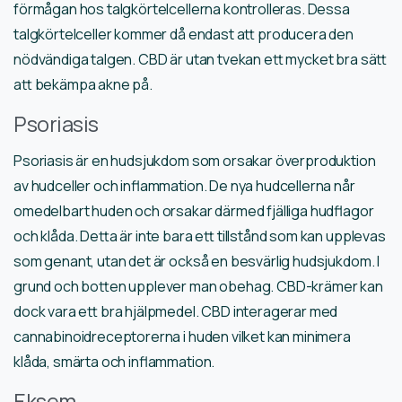
förmågan hos talgkörtelcellerna kontrolleras. Dessa
talgkörtelceller kommer då endast att producera den
nödvändiga talgen. CBD är utan tvekan ett mycket bra sätt
att bekämpa akne på.
Psoriasis
Psoriasis är en hudsjukdom som orsakar överproduktion
av hudceller och inflammation. De nya hudcellerna når
omedelbart huden och orsakar därmed fjälliga hudflagor
och klåda. Detta är inte bara ett tillstånd som kan upplevas
som genant, utan det är också en besvärlig hudsjukdom. I
grund och botten upplever man obehag. CBD-krämer kan
dock vara ett bra hjälpmedel. CBD interagerar med
cannabinoidreceptorerna i huden vilket kan minimera
klåda, smärta och inflammation.
Eksem