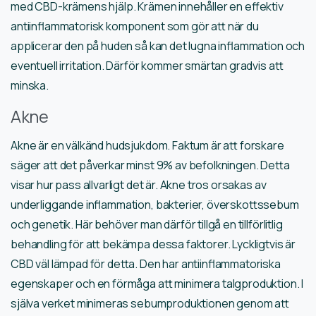
med CBD-krämens hjälp. Krämen innehåller en effektiv
antiinflammatorisk komponent som gör att när du
applicerar den på huden så kan det lugna inflammation och
eventuell irritation. Därför kommer smärtan gradvis att
minska.
Akne
Akne är en välkänd hudsjukdom. Faktum är att forskare
säger att det påverkar minst 9% av befolkningen. Detta
visar hur pass allvarligt det är. Akne tros orsakas av
underliggande inflammation, bakterier, överskottssebum
och genetik. Här behöver man därför tillgå en tillförlitlig
behandling för att bekämpa dessa faktorer. Lyckligtvis är
CBD väl lämpad för detta. Den har antiinflammatoriska
egenskaper och en förmåga att minimera talgproduktion. I
själva verket minimeras sebumproduktionen genom att