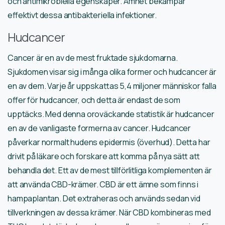
och antimikrobiella egenskaper. Ämnet bekämpar
effektivt dessa antibakteriella infektioner.
Hudcancer
Cancer är en av de mest fruktade sjukdomarna.
Sjukdomen visar sig i många olika former och hudcancer är
en av dem. Varje år uppskattas 5,4 miljoner människor falla
offer för hudcancer, och detta är endast de som
upptäcks. Med denna oroväckande statistik är hudcancer
en av de vanligaste formerna av cancer. Hudcancer
påverkar normalt hudens epidermis (överhud). Detta har
drivit på läkare och forskare att komma på nya sätt att
behandla det. Ett av de mest tillförlitliga komplementen är
att använda CBD-krämer. CBD är ett ämne som finns i
hampaplantan. Det extraheras och används sedan vid
tillverkningen av dessa krämer. När CBD kombineras med