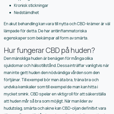
Kronisk stickningar
Nedstämdhet
En akut behandling kan vara till nytta och CBD-krämer är väl
lämpade för detta. De har antiinflammatoriska
egenskaper som bekämpar all form av smärta.
Hur fungerar CBD på huden?
Den mänskliga huden är benägen för många olika
sjukdomar och hälsotillstånd. Dessa inträffar vanligtvis när
man inte gett huden den nödvändiga vården som den
förtjänar. Till exempel bör man äta bra, träna bra och
undvika kemikalier som till exempel de man kan hitta i
mycket smink. CBD spelar en viktig roll för att säkerställa
att huden mår så bra som möjligt. När man lider av
hudutslag, smärta och akne kan CBD-oljan definitivt vara