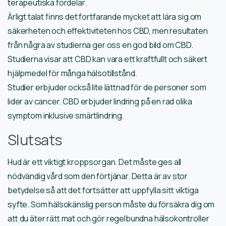
terapeutiska fördelar.
Ärligt talat finns det fortfarande mycket att lära sig om
säkerheten och effektiviteten hos CBD, men resultaten
från några av studierna ger oss en god bild om CBD.
Studierna visar att CBD kan vara ett kraftfullt och säkert
hjälpmedel för många hälsotillstånd.
Studier erbjuder också lite lättnad för de personer som
lider av cancer. CBD erbjuder lindring på en rad olika
symptom inklusive smärtlindring.
Slutsats
Hud är ett viktigt kroppsorgan. Det måste ges all
nödvändig vård som den förtjänar. Detta är av stor
betydelse så att det fortsätter att uppfylla sitt viktiga
syfte. Som hälsokänslig person måste du försäkra dig om
att du äter rätt mat och gör regelbundna hälsokontroller