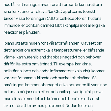
hud får rätt näringsämnen för att fortsätta kunna utföra
sina funktioner effektivt. När CBD appliceras topiskt
binder vissa föreningar i CBD till cellreceptorer i hudens
immunceller och kan därmed faktiskt hjälpa mot allergiska
reaktioner på huden.
Ibland utsätts huden för svåra förhållanden. Oavsett om
det handlar om extremt kalla temperaturer eller blåsande
värme, kan huden ibland drabbas negativt och behöver
därför lite extra omvårdnad. Till exempel kan akne,
solbränna, bett och andra inflammatoriska hudsjukdomar
vara smärtsamma, kliande och mycket obekväma. Så
småningom kommer obehaget driva personen till vansinne
och man börjar söka efter behandling. I vanliga fall provar
man olika läkemedel och krämer och besöker ett antal
läkare för att bli av med problemet. Nedan följer en