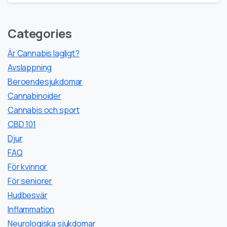
Categories
Är Cannabis lagligt?
Avslappning
Beroendesjukdomar
Cannabinoider
Cannabis och sport
CBD 101
Djur
FAQ
För kvinnor
För seniorer
Hudbesvär
Inflammation
Neurologiska sjukdomar