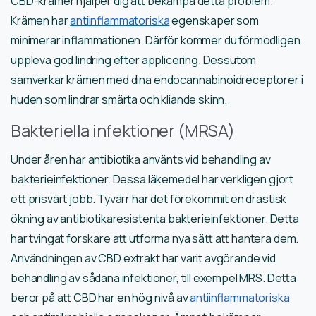
CBD-krämer hjälper dig att bekämpa detta problem.
Krämen har
antiinflammatoriska
egenskaper som
minimerar inflammationen. Därför kommer du förmodligen
uppleva god lindring efter applicering. Dessutom
samverkar krämen med dina endocannabinoidreceptorer i
huden som lindrar smärta och kliande skinn.
Bakteriella infektioner (MRSA)
Under åren har antibiotika använts vid behandling av
bakterieinfektioner. Dessa läkemedel har verkligen gjort
ett prisvärt jobb. Tyvärr har det förekommit en drastisk
ökning av antibiotikaresistenta bakterieinfektioner. Detta
har tvingat forskare att utforma nya sätt att hantera dem.
Användningen av CBD extrakt har varit avgörande vid
behandling av sådana infektioner, till exempel MRS. Detta
beror på att CBD har en hög nivå av
antiinflammatoriska