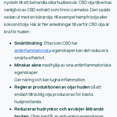
nyckeln till att behandla olika hudbesvär. CBD olja tillverkas
vanligtvis av CBD extrakt som finns i cannabis. Den späds
sedan ut med en bärarolja, till exempel hampfröolja eller
kokosnötolja. Här är fler anledningar till varför CBD olja är
bra för huden:
Smärtlindring
: Eftersom CBD har
antiinflammatoriska
egenskaper kan det reducera
smärta effektivt.
Minskar akne
med hjälp av sina antiinflammatoriska
egenskaper.
Ger näring och kan lugna inflammation.
Reglerar produktionen av olja i huden
så att
endast tillräcklig olja produceras för bästa
hudprestanda.
Reducerar hudrynkor och avvärjer åldrande
tecken
. Oljan består av anti-aging-egenskaper,