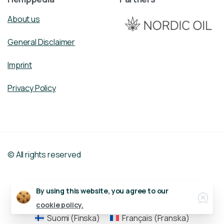
About us
General Disclaimer
Imprint
Privacy Policy
© All rights reserved
Dansk
(
Danska
)
English
(
Engelska
)
Close
By using this website, you agree to our
Deutsch
(
Tyska
)
Nederlands
(
Nederländska
)
cookie policy.
Suomi
(
Finska
)
Français
(
Franska
)