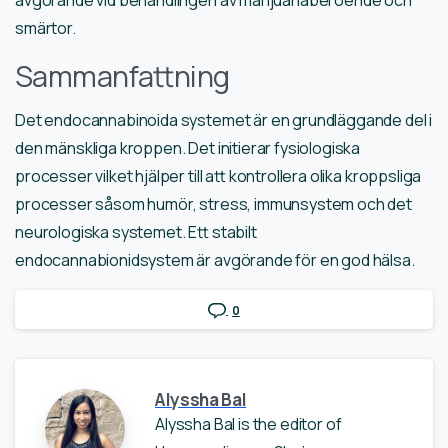
avgörande vid behandlingen av marijuanaberoende och
smärtor.
Sammanfattning
Det endocannabinoida systemet är en grundläggande del i
den mänskliga kroppen. Det initierar fysiologiska
processer vilket hjälper till att kontrollera olika kroppsliga
processer såsom humör, stress, immunsystem och det
neurologiska systemet. Ett stabilt
endocannabionidsystem är avgörande för en god hälsa.
0
Alyssha Bal
Alyssha Bal is the editor of