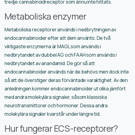
tredje cannabinoidreceptor som ännu inte hittats.
Metaboliska enzymer
Metaboliska receptorer används i nedbrytningen av
endocannabinoider efter att dem använts. De två
viktigaste enzymerna är MAGL som används i
nedbrytandet av dubbel AG och FAAH som används i
nedbrytandet av anandamid. De gör så att
endocannabinoider används när de behövs men dock inte
så att de överstiger deras förväntade varaktighet. Av den
anledningen kommer endocannabinoider ut olika jämfört
med andra molekylära signaler, såsom klassiska
neurotransmittorer och hormoner. Dessa andra
molekylära signaler kvarstår under längre tid.
Hur fungerar ECS-receptorer?