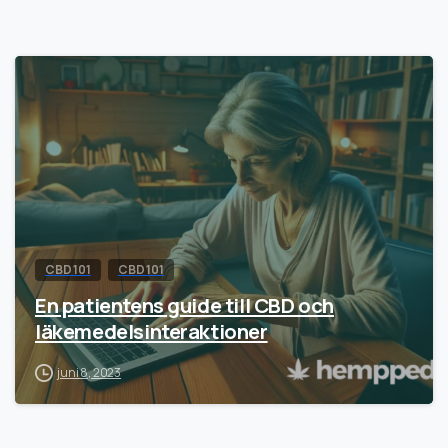
CBD 101
CBD 101
En patientens guide till CBD och
läkemedelsinteraktioner
juni 8, 2023