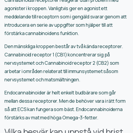
Cannabinoida receptorer reagerar utan problem med
agonister i kroppen. Vanligtvis ger en agonist ett
meddelande till receptorn som i gengäld svarar genom att
introducera en serie av uppgifter som hjälper till att
förstärka cannabinoidens funktion.
Den mänskliga kroppen består av två kända receptorer.
Cannabinoid receptor 1 (CB1) koncentrerar sig på
nervsystemet och Cannabinoid receptor 2 (CB2) som
arbetar i områden relaterat till immunsystemet såsom
nervsystemet och matsmältningen.
Endocannabinoider är helt enkelt budbärare som går
mellan dessa receptorer. Men de behöver vara i rätt form
så att ECS kan fungera som bäst. Endocannabinoiderna
förstärks av mat med höga Omega-3-fetter.
Vilka besvär kan uppstå vid brist