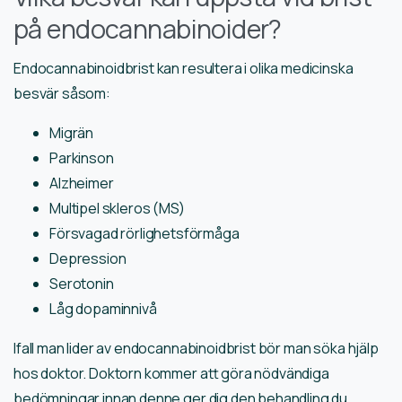
på endocannabinoider?
Endocannabinoidbrist kan resultera i olika medicinska
besvär såsom:
Migrän
Parkinson
Alzheimer
Multipel skleros (MS)
Försvagad rörlighetsförmåga
Depression
Serotonin
Låg dopaminnivå
Ifall man lider av endocannabinoidbrist bör man söka hjälp
hos doktor. Doktorn kommer att göra nödvändiga
bedömningar innan denne ger dig den behandling du