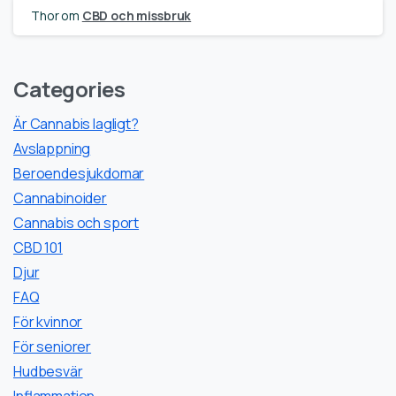
Thor
om
CBD och missbruk
Categories
Är Cannabis lagligt?
Avslappning
Beroendesjukdomar
Cannabinoider
Cannabis och sport
CBD 101
Djur
FAQ
För kvinnor
För seniorer
Hudbesvär
Inflammation