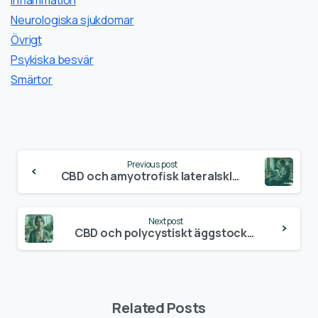
Neurologiska sjukdomar
Övrigt
Psykiska besvär
Smärtor
Continue
Previous post
Reading
CBD och amyotrofisk lateralskleros (ALS)
Next post
CBD och polycystiskt äggstockssyndrom (PCOS)
Related Posts