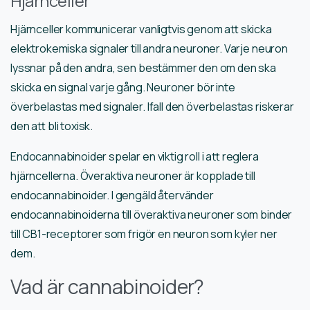
Hjärnceller
Hjärnceller kommunicerar vanligtvis genom att skicka
elektrokemiska signaler till andra neuroner. Varje neuron
lyssnar på den andra, sen bestämmer den om den ska
skicka en signal varje gång. Neuroner bör inte
överbelastas med signaler. Ifall den överbelastas riskerar
den att bli toxisk.
Endocannabinoider spelar en viktig roll i att reglera
hjärncellerna. Överaktiva neuroner är kopplade till
endocannabinoider. I gengäld återvänder
endocannabinoiderna till överaktiva neuroner som binder
till CB1-receptorer som frigör en neuron som kyler ner
dem.
Vad är cannabinoider?