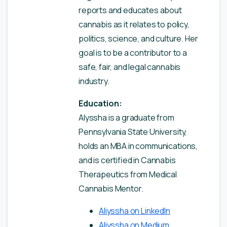
reports and educates about
cannabis as it relates to policy,
politics, science, and culture. Her
goal is to be a contributor to a
safe, fair, and legal cannabis
industry.
Education:
Alyssha is a graduate from
Pennsylvania State University,
holds an MBA in communications,
and is certified in Cannabis
Therapeutics from Medical
Cannabis Mentor.
Aliyssha on LinkedIn
Aliyssha on Medium