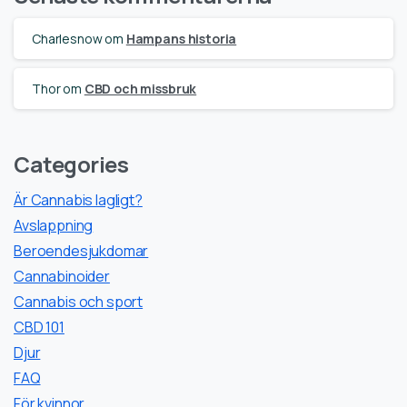
Charlesnow
om
Hampans historia
Thor
om
CBD och missbruk
Categories
Är Cannabis lagligt?
Avslappning
Beroendesjukdomar
Cannabinoider
Cannabis och sport
CBD 101
Djur
FAQ
För kvinnor